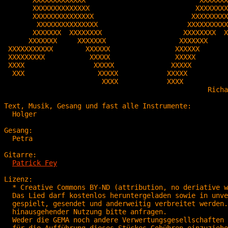
       XXXXXXXXXXXXX                            XXXXXXX
       XXXXXXXXXXXXXX                          XXXXXXXX
       XXXXXXXXXXXXXXX                        XXXXXXXXX
        XXXXXXXXXXXXXXX                      XXXXXXXXXX
       XXXXXXX  XXXXXXXX                    XXXXXXXX  X
      XXXXXXX     XXXXXXX                  XXXXXXX     
 XXXXXXXXXXX        XXXXXX                XXXXXX       
 XXXXXXXXX           XXXXX                XXXXX        
 XXXX                 XXXXX              XXXXX         
  XXX                  XXXXX            XXXXX          
                        XXXX            XXXX

                                                  Richa
Text, Musik, Gesang und fast alle Instrumente:

  Holger

Gesang:

  Petra

Gitarre:

Patrick Fey
Lizenz:

  * Creative Commons BY-ND (attribution, no deriative w
  Das Lied darf kostenlos heruntergeladen sowie in unve
  gespielt, gesendet und anderweitig verbreitet werden.
  hinausgehender Nutzung bitte anfragen.

  Weder die GEMA noch andere Verwertungsgesellschaften 