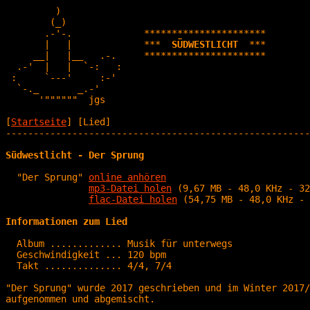
         )               

        (_)              

       .-'-.             **********************

       |   |             ***  
SÜDWESTLICHT
  ***

     __|   |__   .-.     **********************

  .-'  |   |  `-:   :    

 :     `---'     :-'     

  `-._       _.-'        

      '""""""  jgs    

[
Startseite
] [Lied]

-------------------------------------------------------
Südwestlicht - Der Sprung
  "Der Sprung" 
online anhören
mp3-Datei holen
 (9,67 MB - 48,0 KHz - 32
flac-Datei holen
 (54,75 MB - 48,0 KHz - 
Informationen zum Lied
  Album ............. Musik für unterwegs

  Geschwindigkeit ... 120 bpm

  Takt .............. 4/4, 7/4

"Der Sprung" wurde 2017 geschrieben und im Winter 2017/
aufgenommen und abgemischt.
