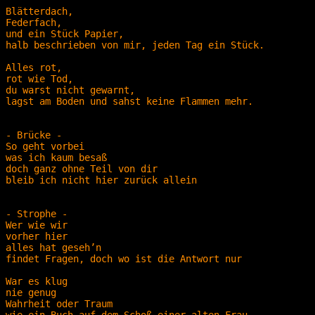
Blätterdach,

Federfach,

und ein Stück Papier,

halb beschrieben von mir, jeden Tag ein Stück.

Alles rot,

rot wie Tod,

du warst nicht gewarnt,

lagst am Boden und sahst keine Flammen mehr.

- Brücke -

So geht vorbei

was ich kaum besaß

doch ganz ohne Teil von dir

bleib ich nicht hier zurück allein

- Strophe -

Wer wie wir

vorher hier

alles hat geseh’n

findet Fragen, doch wo ist die Antwort nur

War es klug

nie genug

Wahrheit oder Traum
